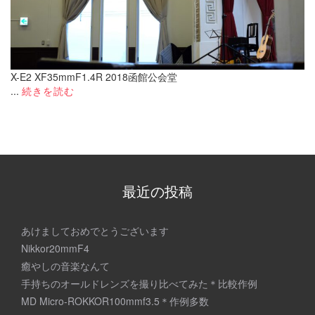
X-E2 XF35mmF1.4R 2018函館公会堂
...
続きを読む
最近の投稿
あけましておめでとうございます
Nikkor20mmF4
癒やしの音楽なんて
手持ちのオールドレンズを撮り比べてみた＊比較作例
MD Micro-ROKKOR100mmf3.5＊作例多数