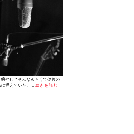
。癒やし？そんなぬるくて偽善の
構えていた。...
続きを読む