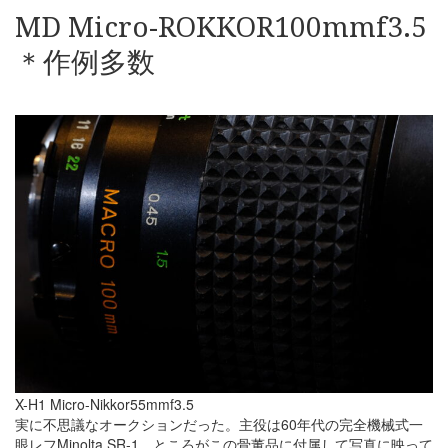
MD Micro-ROKKOR100mmf3.5
＊作例多数
X-H1 Micro-Nikkor55mmf3.5
実に不思議なオークションだった。主役は60年代の完全機械式一
眼レフMinolta SR-1、ところがこの骨董品に付属して写真に映って