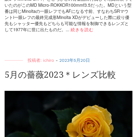
いたのがこのMD Micro-ROKKOR100mmf3.5だった。MDという型
番は同じMinoltaの一眼レフでもAFになる寸前、すなわちSRマウ
ントi一眼レフの最終完成形Minolta XDがデビューした際に絞り優
先もシャッター優先もどちらも可能な情報を制御できるレンズと
して1977年に世に出たものだ。...
続きを読む
投稿者:
ichiro
-
2023年5月20日
5月の薔薇2023＊レンズ比較