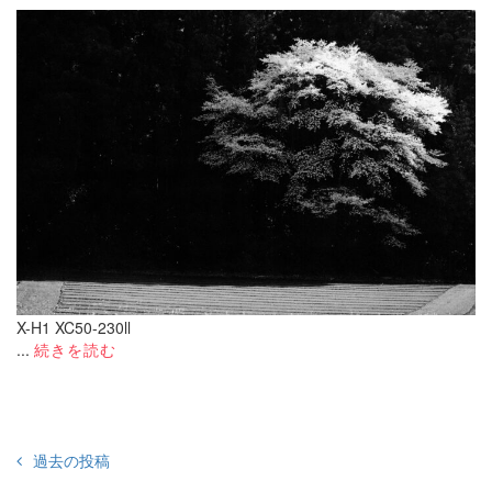
X-H1 XC50-230ll
...
続きを読む
投
過去の投稿