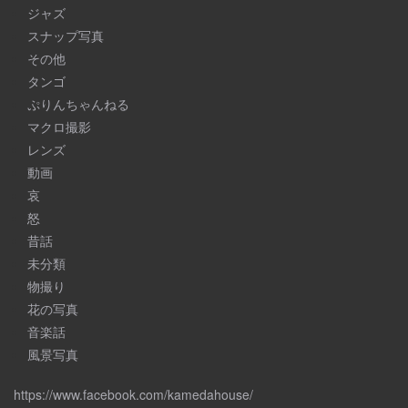
ジャズ
スナップ写真
その他
タンゴ
ぷりんちゃんねる
マクロ撮影
レンズ
動画
哀
怒
昔話
未分類
物撮り
花の写真
音楽話
風景写真
https://www.facebook.com/kamedahouse/