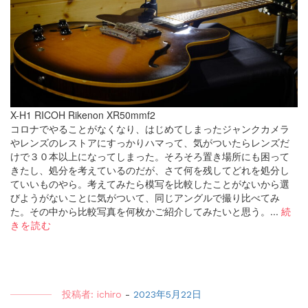
X-H1 RICOH Rikenon XR50mmf2
コロナでやることがなくなり、はじめてしまったジャンクカメラ
やレンズのレストアにすっかりハマって、気がついたらレンズだ
けで３０本以上になってしまった。そろそろ置き場所にも困って
きたし、処分を考えているのだが、さて何を残してどれを処分し
ていいものやら。考えてみたら模写を比較したことがないから選
びようがないことに気がついて、同じアングルで撮り比べてみ
た。その中から比較写真を何枚かご紹介してみたいと思う。...
続
きを読む
投稿者:
ichiro
-
2023年5月22日