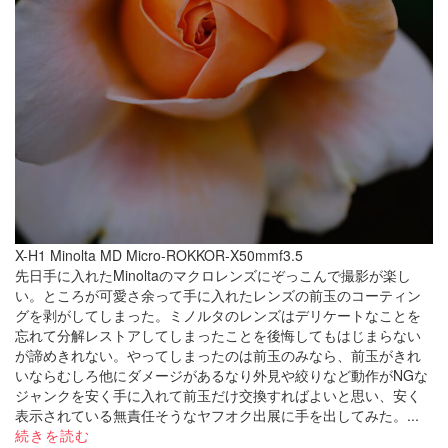
X-H1 Minolta MD Micro-ROKKOR-X50mmf3.5
先日手に入れたMinoltaのマクロレンズにぞっこんで撮影が楽し
い。ところが可愛さ余って手に入れたレンズの前玉のコーティン
グを剥がしてしまった。ミノルタのレンズはデリケートなことを
忘れて分解レストアしてしまったことを後悔してもはじまらない
が諦めきれない。やってしまったのは前玉のみなら、前玉がきれ
いならむしろ他にダメージがあるなり外見や絞りなど動作がNGな
ジャンクを安く手に入れて前玉だけ交換すればよいと思い、安く
表示されている無責任そうなヤフオク出展に手を出してみた。...
続きを読む