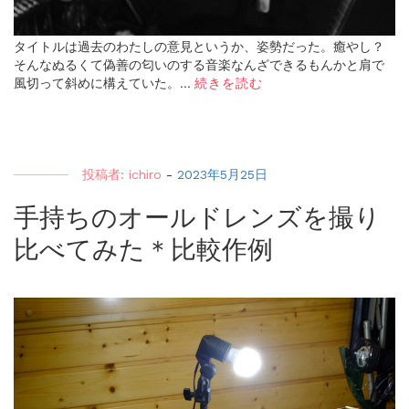
タイトルは過去のわたしの意見というか、姿勢だった。癒やし？
そんなぬるくて偽善の匂いのする音楽なんざできるもんかと肩で
風切って斜めに構えていた。...
続きを読む
投稿者:
ichiro
-
2023年5月25日
手持ちのオールドレンズを撮り
比べてみた＊比較作例