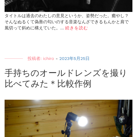
タイトルは過去のわたしの意見というか、姿勢だった。癒やし？
そんなぬるくて偽善の匂いのする音楽なんざできるもんかと肩で
風切って斜めに構えていた。...
続きを読む
投稿者:
ichiro
-
2023年5月25日
手持ちのオールドレンズを撮り
比べてみた＊比較作例