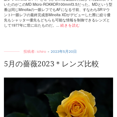
いたのがこのMD Micro-ROKKOR100mmf3.5だった。MDという型
番は同じMinoltaの一眼レフでもAFになる寸前、すなわちSRマウ
ントi一眼レフの最終完成形Minolta XDがデビューした際に絞り優
先もシャッター優先もどちらも可能な情報を制御できるレンズと
して1977年に世に出たものだ。...
続きを読む
投稿者:
ichiro
-
2023年5月20日
5月の薔薇2023＊レンズ比較