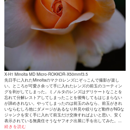
X-H1 Minolta MD Micro-ROKKOR-X50mmf3.5
先日手に入れたMinoltaのマクロレンズにぞっこんで撮影が楽し
い。ところが可愛さ余って手に入れたレンズの前玉のコーティン
グを剥がしてしまった。ミノルタのレンズはデリケートなことを
忘れて分解レストアしてしまったことを後悔してもはじまらない
が諦めきれない。やってしまったのは前玉のみなら、前玉がきれ
いならむしろ他にダメージがあるなり外見や絞りなど動作がNGな
ジャンクを安く手に入れて前玉だけ交換すればよいと思い、安く
表示されている無責任そうなヤフオク出展に手を出してみた。...
続きを読む