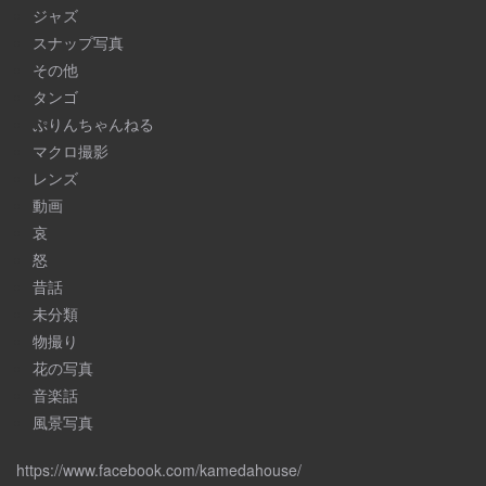
ジャズ
スナップ写真
その他
タンゴ
ぷりんちゃんねる
マクロ撮影
レンズ
動画
哀
怒
昔話
未分類
物撮り
花の写真
音楽話
風景写真
https://www.facebook.com/kamedahouse/