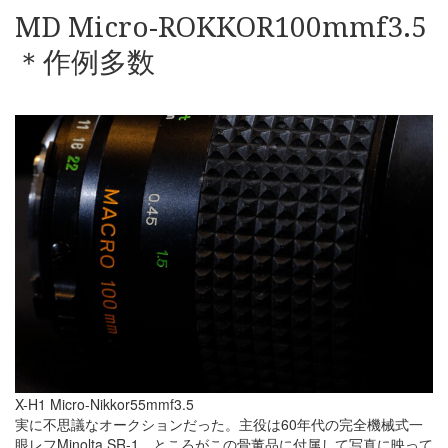
MD Micro-ROKKOR100mmf3.5
＊作例多数
X-H1 Micro-Nikkor55mmf3.5
実に不思議なオークションだった。主役は60年代の完全機械式一
眼レフMinolta SR-1、ところがこの骨董品に付属して写真に映って