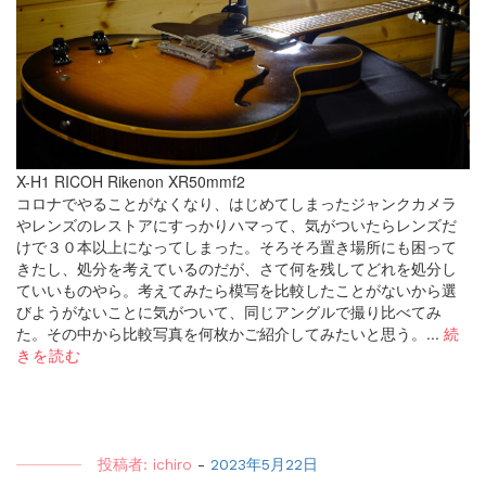
X-H1 RICOH Rikenon XR50mmf2
コロナでやることがなくなり、はじめてしまったジャンクカメラ
やレンズのレストアにすっかりハマって、気がついたらレンズだ
けで３０本以上になってしまった。そろそろ置き場所にも困って
きたし、処分を考えているのだが、さて何を残してどれを処分し
ていいものやら。考えてみたら模写を比較したことがないから選
びようがないことに気がついて、同じアングルで撮り比べてみ
た。その中から比較写真を何枚かご紹介してみたいと思う。...
続
きを読む
投稿者:
ichiro
-
2023年5月22日