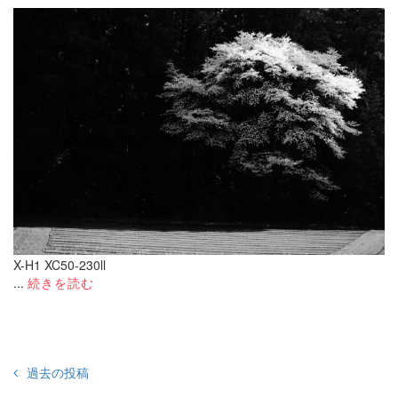
X-H1 XC50-230ll
...
続きを読む
投
過去の投稿